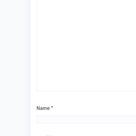
Name
*