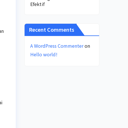
Efektif
Recent Comments
an
A WordPress Commenter
on
Hello world!
ai