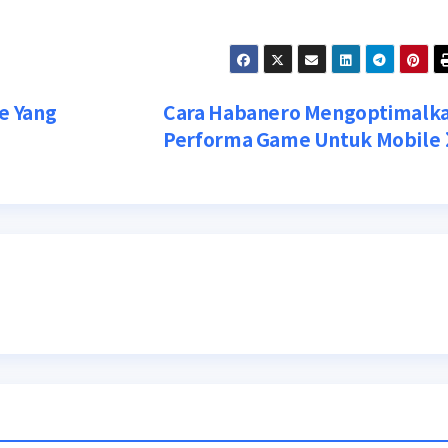
e Yang
Cara Habanero Mengoptimalk
Performa Game Untuk Mobile