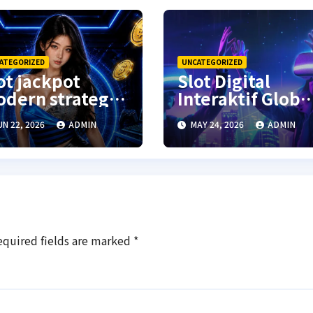
ATEGORIZED
UNCATEGORIZED
ot jackpot
Slot Digital
dern strategi
Interaktif Globa
latilitas
Tren Hiburan
UN 22, 2026
ADMIN
MAY 24, 2026
ADMIN
nang 2026
2026 Online
equired fields are marked
*