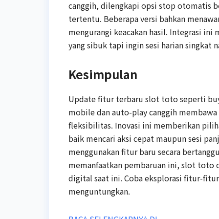
canggih, dilengkapi opsi stop otomatis b
tertentu. Beberapa versi bahkan menawa
mengurangi keacakan hasil. Integrasi in
yang sibuk tapi ingin sesi harian singkat 
Kesimpulan
Update fitur terbaru slot toto seperti bu
mobile dan auto-play canggih membawa pe
fleksibilitas. Inovasi ini memberikan pi
baik mencari aksi cepat maupun sesi pan
menggunakan fitur baru secara bertangg
memanfaatkan pembaruan ini, slot toto 
digital saat ini. Coba eksplorasi fitur-fi
menguntungkan.
BACA SELENGKAPNYA DI…