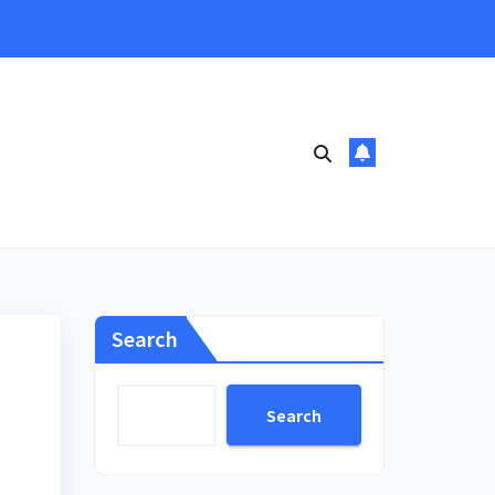
Search
Search