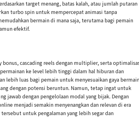
erdasarkan target menang, batas kalah, atau jumlah putaran
rkan turbo spin untuk mempercepat animasi tanpa
i memudahkan bermain di mana saja, terutama bagi pemain
namun efektif.
y bonus, cascading reels dengan multiplier, serta optimalisa
rmainan ke level lebih tinggi dalam hal hiburan dan
lihan lebih luas bagi pemain untuk menyesuaikan gaya bermain
jang dengan potensi beruntun. Namun, tetap ingat untuk
ung jawab dengan pengelolaan modal yang bijak. Dengan
online menjadi semakin menyenangkan dan relevan di era
tur tersebut untuk pengalaman yang lebih segar dan