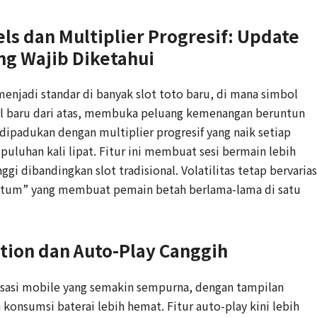
s dan Multiplier Progresif: Update
ang Wajib Diketahui
 menjadi standar di banyak slot toto baru, di mana simbol
l baru dari atas, membuka peluang kemenangan beruntun
 dipadukan dengan multiplier progresif yang naik setiap
puluhan kali lipat. Fitur ini membuat sesi bermain lebih
gi dibandingkan slot tradisional. Volatilitas tetap bervarias
ntum” yang membuat pemain betah berlama-lama di satu
ation dan Auto-Play Canggih
lisasi mobile yang semakin sempurna, dengan tampilan
 konsumsi baterai lebih hemat. Fitur auto-play kini lebih