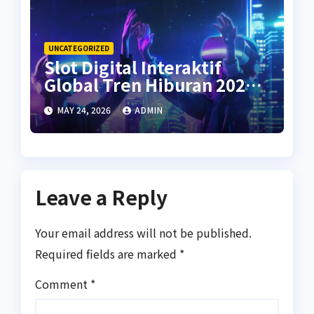
UNCATEGORIZED
Slot Digital Interaktif
Global Tren Hiburan 2026
Online
MAY 24, 2026
ADMIN
Leave a Reply
Your email address will not be published.
Required fields are marked
*
Comment
*