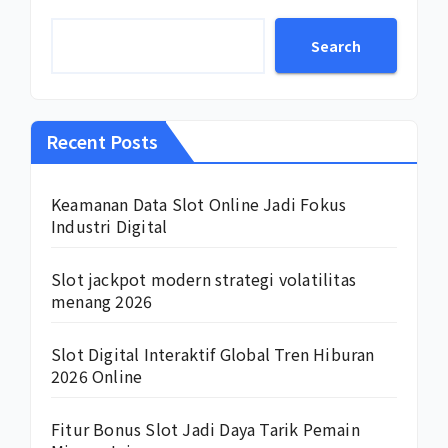
Search
Recent Posts
Keamanan Data Slot Online Jadi Fokus
Industri Digital
Slot jackpot modern strategi volatilitas
menang 2026
Slot Digital Interaktif Global Tren Hiburan
2026 Online
Fitur Bonus Slot Jadi Daya Tarik Pemain