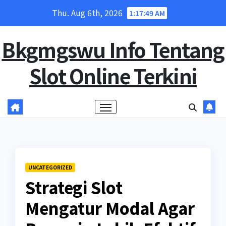
Skip
Thu. Aug 6th, 2026
1:17:50 AM
to
content
Bkgmgswu Info Tentang
Slot Online Terkini
UNCATEGORIZED
Strategi Slot
Mengatur Modal Agar