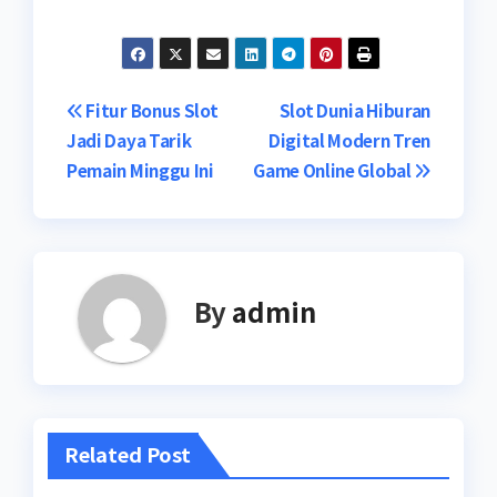
Post
Fitur Bonus Slot
Slot Dunia Hiburan
Jadi Daya Tarik
Digital Modern Tren
navigation
Pemain Minggu Ini
Game Online Global
By
admin
Related Post