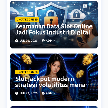
UNCATEGORIZED
Keamanan Data Slot Online
Jadi Fokus Industri Digital
JUN 29, 2026
ADMIN
UNCATEGORIZED
Slot jackpot modern
strategi volatilitas menang
2026
JUN 22, 2026
ADMIN