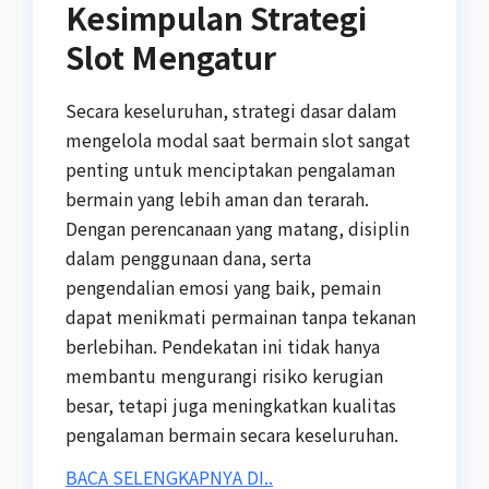
Kesimpulan Strategi
Slot Mengatur
Secara keseluruhan, strategi dasar dalam
mengelola modal saat bermain slot sangat
penting untuk menciptakan pengalaman
bermain yang lebih aman dan terarah.
Dengan perencanaan yang matang, disiplin
dalam penggunaan dana, serta
pengendalian emosi yang baik, pemain
dapat menikmati permainan tanpa tekanan
berlebihan. Pendekatan ini tidak hanya
membantu mengurangi risiko kerugian
besar, tetapi juga meningkatkan kualitas
pengalaman bermain secara keseluruhan.
BACA SELENGKAPNYA DI..