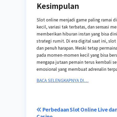
Kesimpulan
Slot online menjadi game paling ramai
kecil, variasi tak terbatas, dan sensasi m
memberikan hiburan instan yang bisa dinik
strategi rumit. Di era digital saat ini, s
dan penuh harapan. Meski tetap permaina
pada momen-momen kecil yang bisa beru
mengapa jutaan pemain terus kembali se
emosional yang membuat adrenalin terpa
BACA SELENGKAPNYA DI…
Post
Perbedaan Slot Online Live dan
Casino