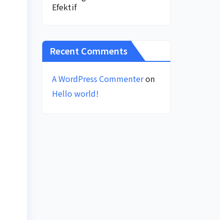
Efektif
Recent Comments
A WordPress Commenter
on
Hello world!