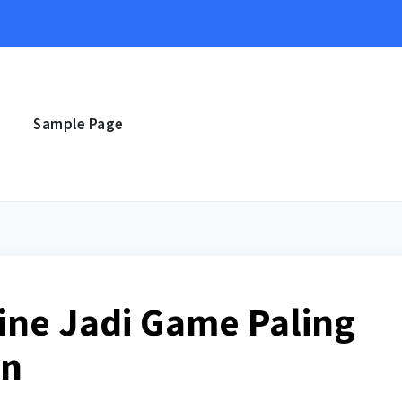
e
Sample Page
ine Jadi Game Paling
an