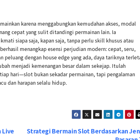
 dimainkan karena menggabungkan kemudahan akses, modal
enang cepat yang sulit ditandingi permainan lain. Ia
mati siapa saja, kapan saja, tanpa perlu skill khusus atau
lot berhasil menangkap esensi perjudian modern: cepat, seru,
n peluang dengan house edge yang ada, daya tariknya terlet
bah menjadi kemenangan besar dalam sekejap. Itulah
tiap hari—slot bukan sekadar permainan, tapi pengalaman
cu dan harapan selalu hidup.
 Live
Strategi Bermain Slot Berdasarkan Jen
Pasaran