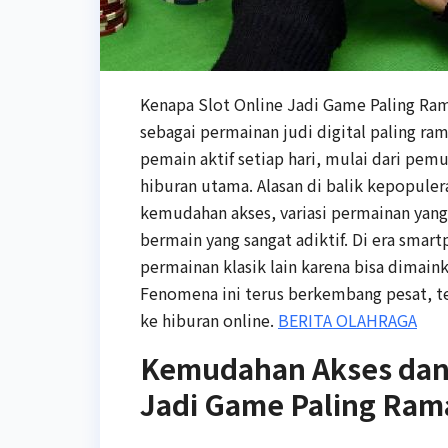
Kenapa Slot Online Jadi Game Paling Ram
sebagai permainan judi digital paling ra
pemain aktif setiap hari, mulai dari pem
hiburan utama. Alasan di balik kepopule
kemudahan akses, variasi permainan yang
bermain yang sangat adiktif. Di era smar
permainan klasik lain karena bisa dimaink
Fenomena ini terus berkembang pesat, t
ke hiburan online.
BERITA OLAHRAGA
Kemudahan Akses dan 
Jadi Game Paling Ram