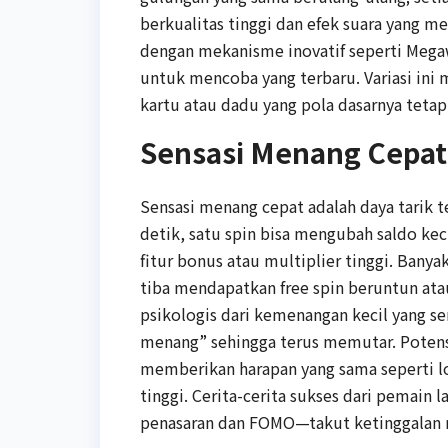
berkualitas tinggi dan efek suara yang m
dengan mekanisme inovatif seperti Megaw
untuk mencoba yang terbaru. Variasi ini
kartu atau dadu yang pola dasarnya teta
Sensasi Menang Cepat 
Sensasi menang cepat adalah daya tarik 
detik, satu spin bisa mengubah saldo kec
fitur bonus atau multiplier tinggi. Bany
tiba mendapatkan free spin beruntun ata
psikologis dari kemenangan kecil yang s
menang” sehingga terus memutar. Potensi m
memberikan harapan yang sama seperti lo
tinggi. Cerita-cerita sukses dari pemain
penasaran dan FOMO—takut ketinggalan