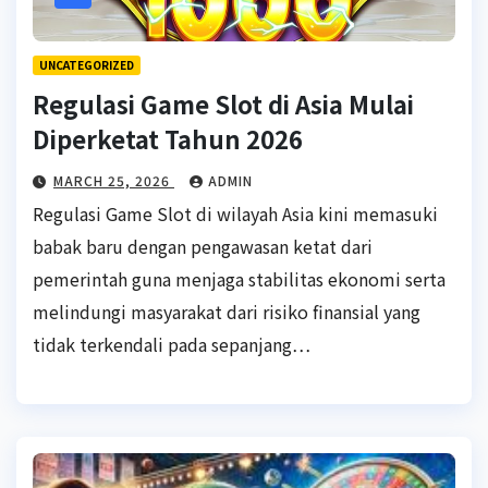
UNCATEGORIZED
Regulasi Game Slot di Asia Mulai
Diperketat Tahun 2026
MARCH 25, 2026
ADMIN
Regulasi Game Slot di wilayah Asia kini memasuki
babak baru dengan pengawasan ketat dari
pemerintah guna menjaga stabilitas ekonomi serta
melindungi masyarakat dari risiko finansial yang
tidak terkendali pada sepanjang…