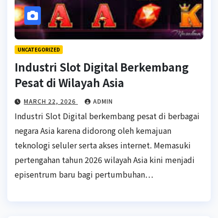
UNCATEGORIZED
Industri Slot Digital Berkembang
Pesat di Wilayah Asia
MARCH 22, 2026
ADMIN
Industri Slot Digital berkembang pesat di berbagai
negara Asia karena didorong oleh kemajuan
teknologi seluler serta akses internet. Memasuki
pertengahan tahun 2026 wilayah Asia kini menjadi
episentrum baru bagi pertumbuhan…