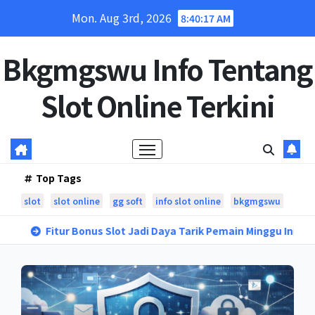
Skip
Mon. Aug 3rd, 2026
8:40:19 AM
to
content
Bkgmgswu Info Tentang
Slot Online Terkini
Top Tags
slot
slot online
gg soft
info slot online
bkgmgswu
s Slot Jadi Daya Tarik Pemain Minggu Ini
Strategi Slot Men