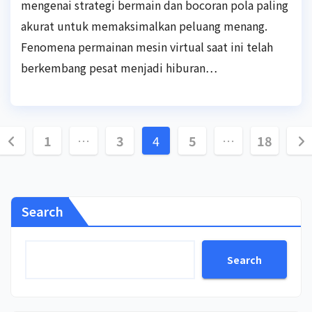
mengenai strategi bermain dan bocoran pola paling
akurat untuk memaksimalkan peluang menang.
Fenomena permainan mesin virtual saat ini telah
berkembang pesat menjadi hiburan…
Posts
1
…
3
4
5
…
18
pagination
Search
Search