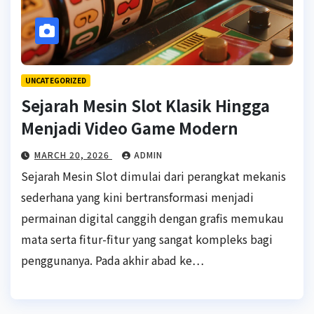
UNCATEGORIZED
Sejarah Mesin Slot Klasik Hingga
Menjadi Video Game Modern
MARCH 20, 2026
ADMIN
Sejarah Mesin Slot dimulai dari perangkat mekanis
sederhana yang kini bertransformasi menjadi
permainan digital canggih dengan grafis memukau
mata serta fitur-fitur yang sangat kompleks bagi
penggunanya. Pada akhir abad ke…