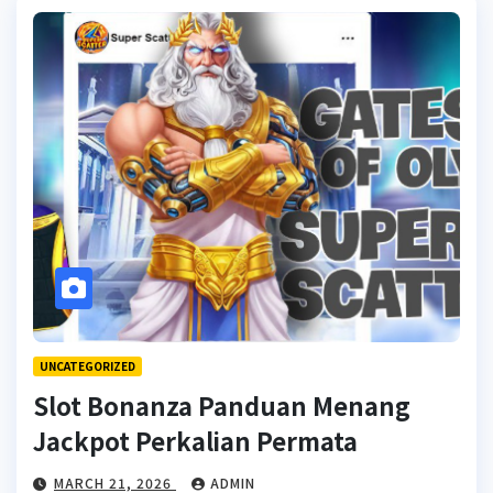
UNCATEGORIZED
Slot Bonanza Panduan Menang
Jackpot Perkalian Permata
MARCH 21, 2026
ADMIN