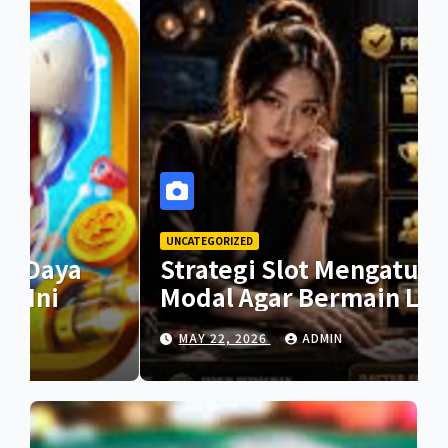
UNCATEGORIZED
Keamanan Data Slot Online
Jadi Fokus Industri Digital
JUNE 29, 2026
ADMIN