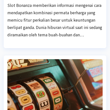
Slot Bonanza memberikan informasi mengenai cara
mendapatkan kombinasi permata berharga yang
memicu fitur perkalian besar untuk keuntungan
berlipat ganda. Dunia hiburan virtual saat ini sedang
diramaikan oleh tema buah-buahan dan…