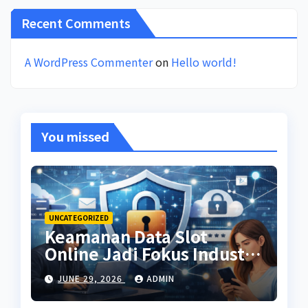
Recent Comments
A WordPress Commenter
on
Hello world!
You missed
UNCATEGORIZED
Keamanan Data Slot
Online Jadi Fokus Industri
Digital
JUNE 29, 2026
ADMIN