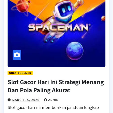
UNCATEGORIZED
Slot Gacor Hari Ini Strategi Menang
Dan Pola Paling Akurat
MARCH 15, 2026
ADMIN
Slot gacor hari ini memberikan panduan lengkap