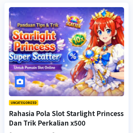
UNCATEGORIZED
Rahasia Pola Slot Starlight Princess
Dan Trik Perkalian x500