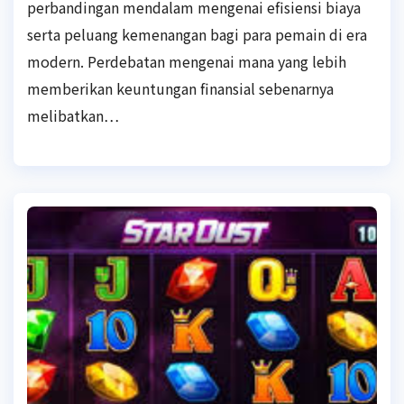
perbandingan mendalam mengenai efisiensi biaya
serta peluang kemenangan bagi para pemain di era
modern. Perdebatan mengenai mana yang lebih
memberikan keuntungan finansial sebenarnya
melibatkan…