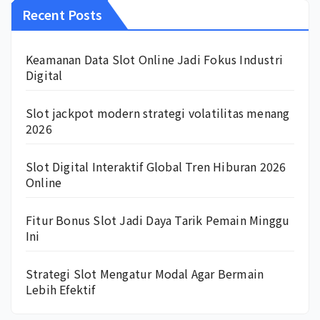
Recent Posts
Keamanan Data Slot Online Jadi Fokus Industri
Digital
Slot jackpot modern strategi volatilitas menang
2026
Slot Digital Interaktif Global Tren Hiburan 2026
Online
Fitur Bonus Slot Jadi Daya Tarik Pemain Minggu
Ini
Strategi Slot Mengatur Modal Agar Bermain
Lebih Efektif