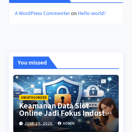
A WordPress Commenter
on
Hello world!
You missed
UNCATEGORIZED
Keamanan Data Slot
Online Jadi Fokus Industri
Digital
JUNE 29, 2026
ADMIN