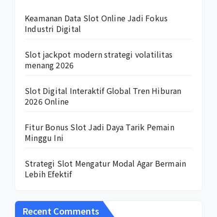
Keamanan Data Slot Online Jadi Fokus
Industri Digital
Slot jackpot modern strategi volatilitas
menang 2026
Slot Digital Interaktif Global Tren Hiburan
2026 Online
Fitur Bonus Slot Jadi Daya Tarik Pemain
Minggu Ini
Strategi Slot Mengatur Modal Agar Bermain
Lebih Efektif
Recent Comments