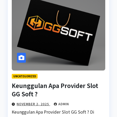
UNCATEGORIZED
Keunggulan Apa Provider Slot
GG Soft ?
NOVEMBER 2, 2025
ADMIN
Keunggulan Apa Provider Slot GG Soft ? Di