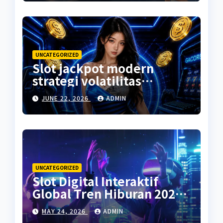
UNCATEGORIZED
Slot jackpot modern
strategi volatilitas
menang 2026
JUNE 22, 2026
ADMIN
UNCATEGORIZED
Slot Digital Interaktif
Global Tren Hiburan 2026
Online
MAY 24, 2026
ADMIN