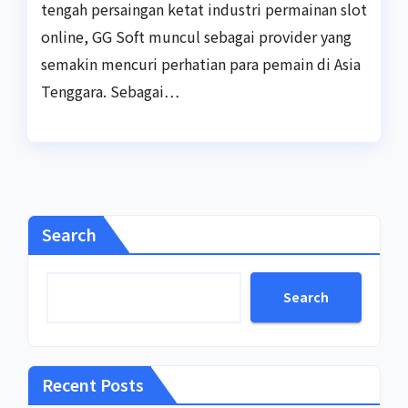
tengah persaingan ketat industri permainan slot
online, GG Soft muncul sebagai provider yang
semakin mencuri perhatian para pemain di Asia
Tenggara. Sebagai…
Search
Search
Recent Posts