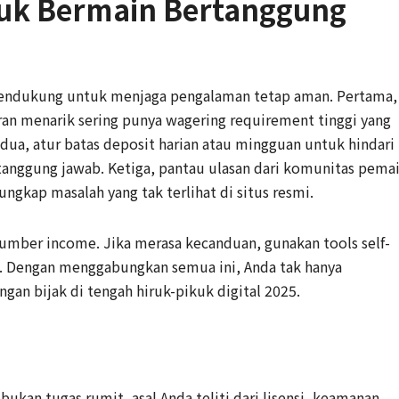
uk Bermain Bertanggung
ps pendukung untuk menjaga pengalaman tetap aman. Pertama,
an menarik sering punya wagering requirement tinggi yang
 Kedua, atur batas deposit harian atau mingguan untuk hindari
ertanggung jawab. Ketiga, pantau ulasan dari komunitas pema
ungkap masalah yang tak terlihat di situs resmi.
 sumber income. Jika merasa kecanduan, gunakan tools self-
n. Dengan menggabungkan semua ini, Anda tak hanya
ngan bijak di tengah hiruk-pikuk digital 2025.
bukan tugas rumit, asal Anda teliti dari lisensi, keamanan,