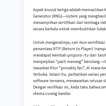
Aspek krusial ketiga adalah memastikan
Generator (RNG)—sistem yang menghasilka
menampilkan sertifikasi dari lembaga i
secara berkala untuk membuktikan tidak 
Untuk mengenalinya, cari ikon sertifikasi
persentase RTP (Return to Player) transp
mendapat kembali proporsi itu dari taru
menjanjikan “pasti menang” berulang—it
tawarkan fitur “provably fair”, di mana A
terbuka. Selain itu, perhatikan variasi
software ternama, menawarkan ratusan s
Dengan verifikasi ini, Anda tahu bahwa 
skema curang bandar.