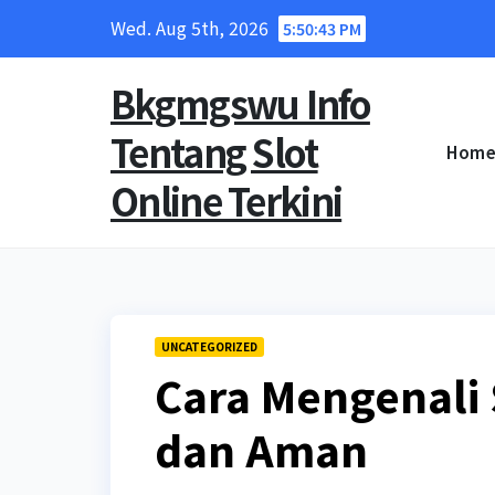
Skip
Wed. Aug 5th, 2026
5:50:44 PM
to
content
Bkgmgswu Info
Tentang Slot
Hom
Online Terkini
UNCATEGORIZED
Cara Mengenali 
dan Aman