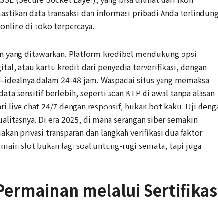
stikan data transaksi dan informasi pribadi Anda terlindung
 online di toko terpercaya.
n yang ditawarkan. Platform kredibel mendukung opsi
tal, atau kartu kredit dari penyedia terverifikasi, dengan
t—idealnya dalam 24-48 jam. Waspadai situs yang memaksa
a sensitif berlebih, seperti scan KTP di awal tanpa alasan
ari live chat 24/7 dengan responsif, bukan bot kaku. Uji deng
litasnya. Di era 2025, di mana serangan siber semakin
akan privasi transparan dan langkah verifikasi dua faktor
ain slot bukan lagi soal untung-rugi semata, tapi juga
 Permainan melalui Sertifikas