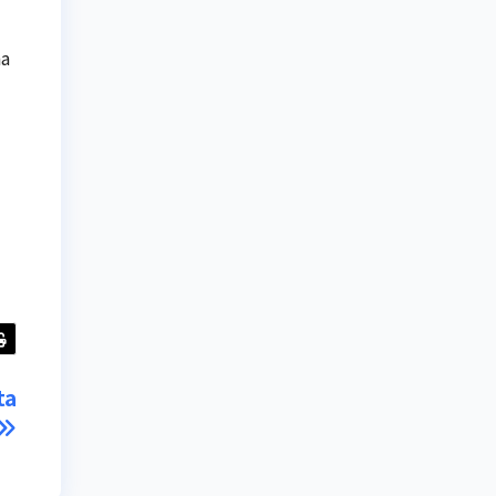
na
ta