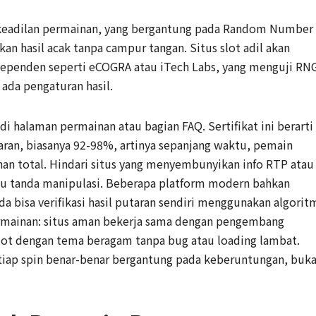
 keadilan permainan, yang bergantung pada Random Number
n hasil acak tanpa campur tangan. Situs slot adil akan
ndependen seperti eCOGRA atau iTech Labs, yang menguji RN
ada pengaturan hasil.
 di halaman permainan atau bagian FAQ. Sertifikat ini berarti
aran, biasanya 92-98%, artinya sepanjang waktu, pemain
han total. Hindari situs yang menyembunyikan info RTP atau
u tanda manipulasi. Beberapa platform modern bahkan
nda bisa verifikasi hasil putaran sendiri menggunakan algorit
 permainan: situs aman bekerja sama dengan pengembang
lot dengan tema beragam tanpa bug atau loading lambat.
setiap spin benar-benar bergantung pada keberuntungan, buk