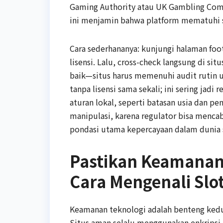
Gaming Authority atau UK Gambling Commis
ini menjamin bahwa platform mematuhi st
Cara sederhananya: kunjungi halaman foo
lisensi. Lalu, cross-check langsung di sit
baik—situs harus memenuhi audit rutin 
tanpa lisensi sama sekali; ini sering jadi
aturan lokal, seperti batasan usia dan pe
manipulasi, karena regulator bisa mencabu
pondasi utama kepercayaan dalam dunia s
Pastikan Keamanan 
Cara Mengenali Slo
Keamanan teknologi adalah benteng ked
Situs aman selalu menggunakan enkripsi S