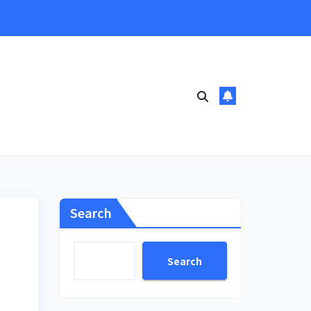
Search
Search