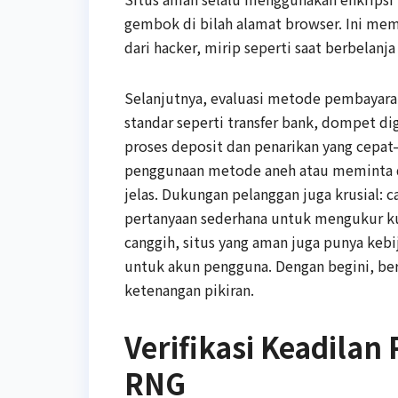
gembok di bilah alamat browser. Ini mema
dari hacker, mirip seperti saat berbelanja
Selanjutnya, evaluasi metode pembayara
standar seperti transfer bank, dompet digi
proses deposit dan penarikan yang cepa
penggunaan metode aneh atau meminta dat
jelas. Dukungan pelanggan juga krusial: c
pertanyaan sederhana untuk mengukur kua
canggih, situs yang aman juga punya kebij
untuk akun pengguna. Dengan begini, berm
ketenangan pikiran.
Verifikasi Keadilan
RNG