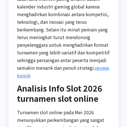
kalender industri gaming global karena
menghadirkan kombinasi antara kompetisi,
teknologi, dan inovasi yang terus
berkembang. Selain itu minat pemain yang
terus meningkat turut mendorong
penyelenggara untuk menghadirkan format
turnamen yang lebih variatif dan kompetitif
sehingga persaingan antar peserta menjadi
semakin menarik dan penuh strategi.
review
komik
Analisis Info Slot 2026
turnamen slot online
Turnamen slot online pada Mei 2026
menunjukkan perkembangan yang sangat