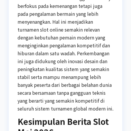
berfokus pada kemenangan tetapi juga
pada pengalaman bermain yang lebih
menyenangkan. Hal ini menjadikan
turnamen slot online semakin relevan
dengan kebutuhan pemain modern yang
menginginkan pengalaman kompetitif dan
hiburan dalam satu wadah. Perkembangan
ini juga didukung oleh inovasi desain dan
peningkatan kualitas sistem yang semakin
stabil serta mampu menampung lebih
banyak peserta dari berbagai belahan dunia
secara bersamaan tanpa gangguan teknis
yang berarti yang semakin kompetitif di
seluruh sistem turnamen global modern ini.
Kesimpulan Berita Slot