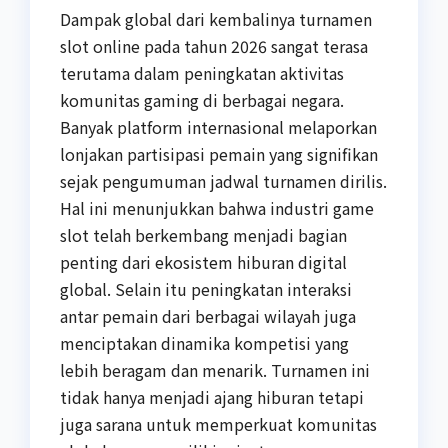
Dampak global dari kembalinya turnamen
slot online pada tahun 2026 sangat terasa
terutama dalam peningkatan aktivitas
komunitas gaming di berbagai negara.
Banyak platform internasional melaporkan
lonjakan partisipasi pemain yang signifikan
sejak pengumuman jadwal turnamen dirilis.
Hal ini menunjukkan bahwa industri game
slot telah berkembang menjadi bagian
penting dari ekosistem hiburan digital
global. Selain itu peningkatan interaksi
antar pemain dari berbagai wilayah juga
menciptakan dinamika kompetisi yang
lebih beragam dan menarik. Turnamen ini
tidak hanya menjadi ajang hiburan tetapi
juga sarana untuk memperkuat komunitas