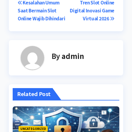
Post
Kesalahan Umum
Tren Slot Online
Saat Bermain Slot
Digital Inovasi Game
navigation
Online Wajib Dihindari
Virtual 2026
By
admin
Related Post
UNCATEGORIZED