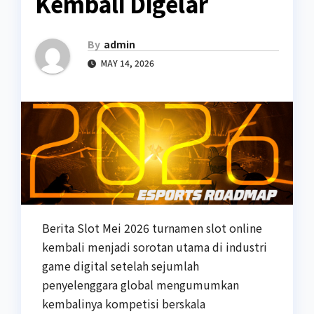
Kembali Digelar
By
admin
MAY 14, 2026
Berita Slot Mei 2026 turnamen slot online
kembali menjadi sorotan utama di industri
game digital setelah sejumlah
penyelenggara global mengumumkan
kembalinya kompetisi berskala