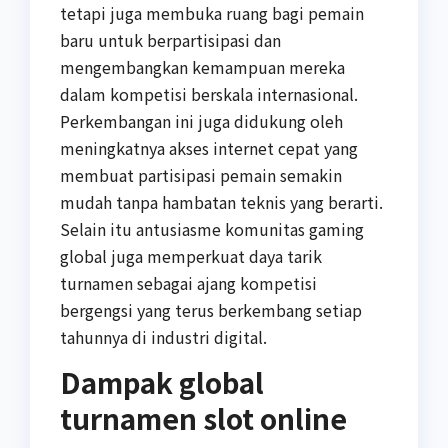
tetapi juga membuka ruang bagi pemain
baru untuk berpartisipasi dan
mengembangkan kemampuan mereka
dalam kompetisi berskala internasional.
Perkembangan ini juga didukung oleh
meningkatnya akses internet cepat yang
membuat partisipasi pemain semakin
mudah tanpa hambatan teknis yang berarti.
Selain itu antusiasme komunitas gaming
global juga memperkuat daya tarik
turnamen sebagai ajang kompetisi
bergengsi yang terus berkembang setiap
tahunnya di industri digital.
Dampak global
turnamen slot online