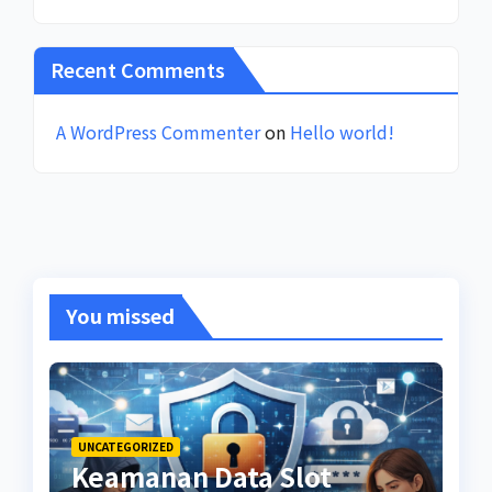
Recent Comments
A WordPress Commenter
on
Hello world!
You missed
UNCATEGORIZED
Keamanan Data Slot