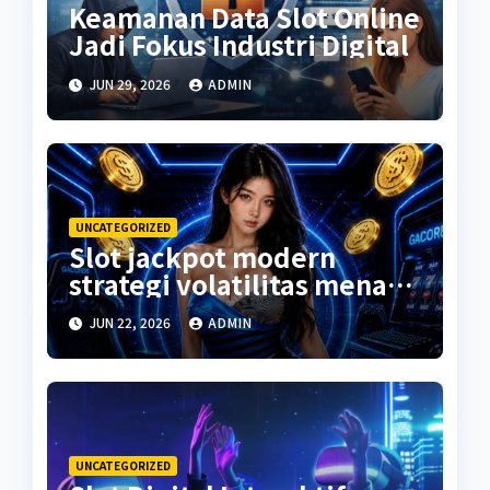
Keamanan Data Slot Online
Jadi Fokus Industri Digital
JUN 29, 2026
ADMIN
UNCATEGORIZED
Slot jackpot modern
strategi volatilitas menang
2026
JUN 22, 2026
ADMIN
UNCATEGORIZED