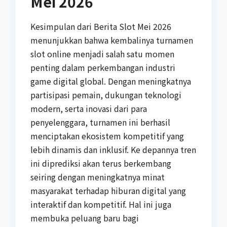
Mei 2026
Kesimpulan dari Berita Slot Mei 2026
menunjukkan bahwa kembalinya turnamen
slot online menjadi salah satu momen
penting dalam perkembangan industri
game digital global. Dengan meningkatnya
partisipasi pemain, dukungan teknologi
modern, serta inovasi dari para
penyelenggara, turnamen ini berhasil
menciptakan ekosistem kompetitif yang
lebih dinamis dan inklusif. Ke depannya tren
ini diprediksi akan terus berkembang
seiring dengan meningkatnya minat
masyarakat terhadap hiburan digital yang
interaktif dan kompetitif. Hal ini juga
membuka peluang baru bagi