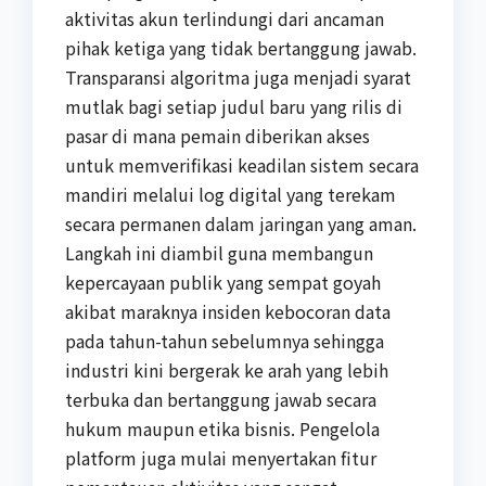
aktivitas akun terlindungi dari ancaman
pihak ketiga yang tidak bertanggung jawab.
Transparansi algoritma juga menjadi syarat
mutlak bagi setiap judul baru yang rilis di
pasar di mana pemain diberikan akses
untuk memverifikasi keadilan sistem secara
mandiri melalui log digital yang terekam
secara permanen dalam jaringan yang aman.
Langkah ini diambil guna membangun
kepercayaan publik yang sempat goyah
akibat maraknya insiden kebocoran data
pada tahun-tahun sebelumnya sehingga
industri kini bergerak ke arah yang lebih
terbuka dan bertanggung jawab secara
hukum maupun etika bisnis. Pengelola
platform juga mulai menyertakan fitur