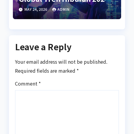
Online
MAY 24, 2026
ADMIN
Leave a Reply
Your email address will not be published.
Required fields are marked
*
Comment
*