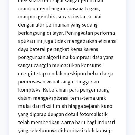
mampu membangun suasana tegang
maupun gembira secara instan sesuai
dengan alur permainan yang sedang
berlangsung di layar. Peningkatan performa
aplikasi ini juga tidak mengabaikan efisiensi
daya baterai perangkat keras karena
penggunaan algoritma kompresi data yang
sangat canggih memastikan konsumsi
energi tetap rendah meskipun beban kerja
pemrosesan visual sangat tinggi dan
kompleks. Keberanian para pengembang
dalam mengeksplorasi tema-tema unik
mulai dari fiksi ilmiah hingga sejarah kuno
yang digarap dengan detail fotorealistik
telah memberikan warna baru bagi industri
yang sebelumnya didominasi oleh konsep-