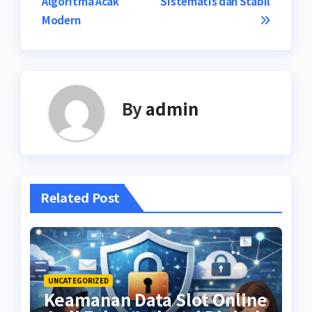
Algoritma Acak
Sistematis dan Stabil
Modern
By
admin
Related Post
UNCATEGORIZED
Keamanan Data Slot Online