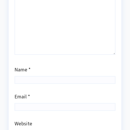
Name
*
Email
*
Website