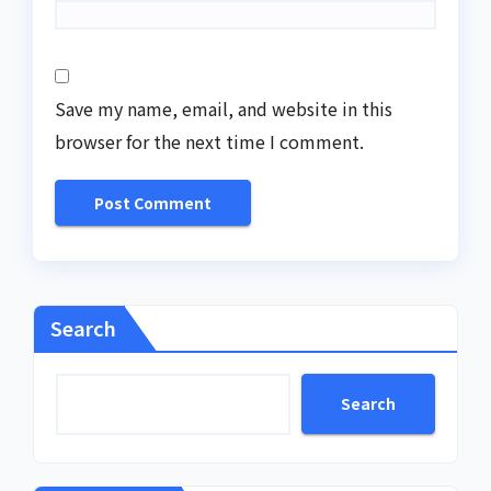
Save my name, email, and website in this
browser for the next time I comment.
Search
Search