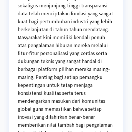
sekaligus menjunjung tinggi transparansi
data telah menciptakan fondasi yang sangat
kuat bagi pertumbuhan industri yang lebih
berkelanjutan di tahun-tahun mendatang.
Masyarakat kini memiliki kendali penuh
atas pengalaman hiburan mereka melalui
fitur-fitur personalisasi yang cerdas serta
dukungan teknis yang sangat handal di
berbagai platform pilihan mereka masing-
masing. Penting bagi setiap pemangku
kepentingan untuk tetap menjaga
konsistensi kualitas serta terus
mendengarkan masukan dari komunitas
global guna memastikan bahwa setiap
inovasi yang dilahirkan benar-benar
memberikan nilai tambah bagi pengalaman