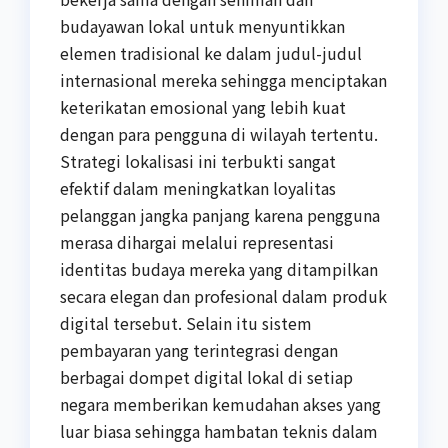
budayawan lokal untuk menyuntikkan
elemen tradisional ke dalam judul-judul
internasional mereka sehingga menciptakan
keterikatan emosional yang lebih kuat
dengan para pengguna di wilayah tertentu.
Strategi lokalisasi ini terbukti sangat
efektif dalam meningkatkan loyalitas
pelanggan jangka panjang karena pengguna
merasa dihargai melalui representasi
identitas budaya mereka yang ditampilkan
secara elegan dan profesional dalam produk
digital tersebut. Selain itu sistem
pembayaran yang terintegrasi dengan
berbagai dompet digital lokal di setiap
negara memberikan kemudahan akses yang
luar biasa sehingga hambatan teknis dalam