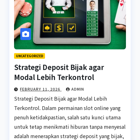
UNCATEGORIZED
Strategi Deposit Bijak agar
Modal Lebih Terkontrol
FEBRUARY 11, 2026
ADMIN
Strategi Deposit Bijak agar Modal Lebih
Terkontrol. Dalam permainan slot online yang
penuh ketidakpastian, salah satu kunci utama
untuk tetap menikmati hiburan tanpa menyesal
adalah menerapkan strategi deposit yang bijak,