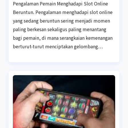
Pengalaman Pemain Menghadapi Slot Online
Beruntun. Pengalaman menghadapi slot online
yang sedang beruntun sering menjadi momen
paling berkesan sekaligus paling menantang
bagi pemain, di mana serangkaian kemenangan
berturut-turut menciptakan gelombang…