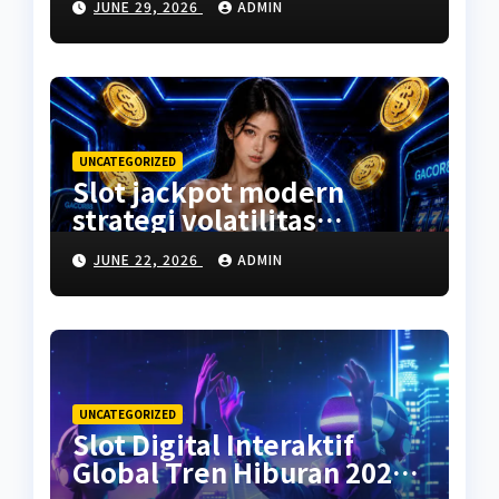
JUNE 29, 2026
ADMIN
UNCATEGORIZED
Slot jackpot modern
strategi volatilitas
menang 2026
JUNE 22, 2026
ADMIN
UNCATEGORIZED
Slot Digital Interaktif
Global Tren Hiburan 2026