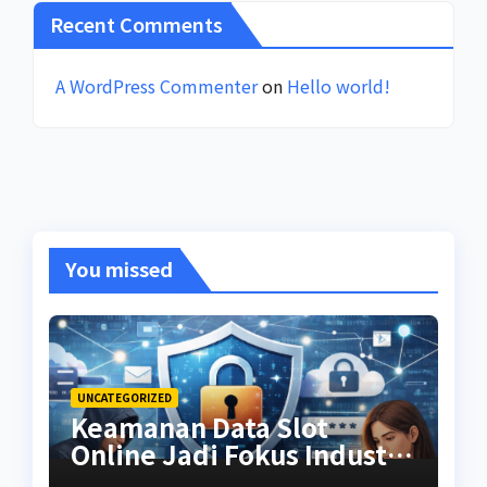
Recent Comments
A WordPress Commenter
on
Hello world!
You missed
UNCATEGORIZED
Keamanan Data Slot
Online Jadi Fokus Industri
Digital