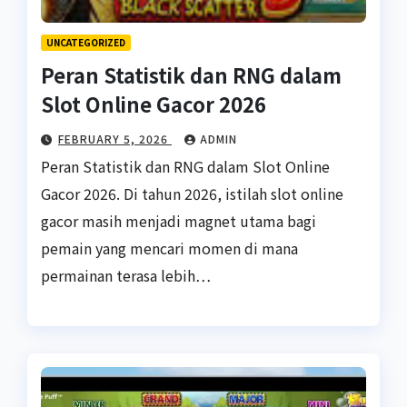
UNCATEGORIZED
Peran Statistik dan RNG dalam
Slot Online Gacor 2026
FEBRUARY 5, 2026
ADMIN
Peran Statistik dan RNG dalam Slot Online
Gacor 2026. Di tahun 2026, istilah slot online
gacor masih menjadi magnet utama bagi
pemain yang mencari momen di mana
permainan terasa lebih…