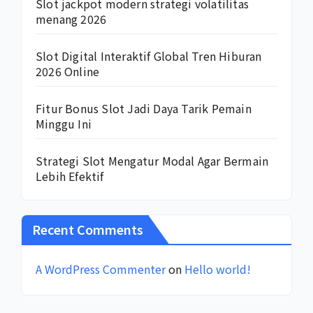
Slot jackpot modern strategi volatilitas
menang 2026
Slot Digital Interaktif Global Tren Hiburan
2026 Online
Fitur Bonus Slot Jadi Daya Tarik Pemain
Minggu Ini
Strategi Slot Mengatur Modal Agar Bermain
Lebih Efektif
Recent Comments
A WordPress Commenter
on
Hello world!