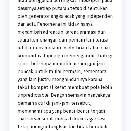
atau pengganda bertingkat, meskipun pada
dasarnya setiap putaran tetap ditentukan
oleh generator angka acak yang independen
dan adil. Fenomena ini tidak hanya
menambah adrenalin karena animasi dan
suara kemenangan dari pemain lain terasa
lebih intens melalui leaderboard atau chat
komunitas, tapi juga memengaruhi strategi
spin—beberapa memilih menunggu jam
puncak untuk mulai bermain, sementara
yang lain justru menghindarinya karena
takut kompetisi ketat membuat pola lebih
unpredictable. Dengan semakin banyaknya
pemain aktif di jam-jam tersebut,
memahami apa yang benar-benar terjadi
saat server sibuk menjadi kunci agar sesi
tetap menguntungkan dan tidak berubah