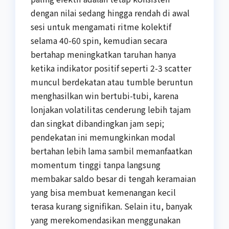
dengan nilai sedang hingga rendah di awal
sesi untuk mengamati ritme kolektif
selama 40-60 spin, kemudian secara
bertahap meningkatkan taruhan hanya
ketika indikator positif seperti 2-3 scatter
muncul berdekatan atau tumble beruntun
menghasilkan win bertubi-tubi, karena
lonjakan volatilitas cenderung lebih tajam
dan singkat dibandingkan jam sepi;
pendekatan ini memungkinkan modal
bertahan lebih lama sambil memanfaatkan
momentum tinggi tanpa langsung
membakar saldo besar di tengah keramaian
yang bisa membuat kemenangan kecil
terasa kurang signifikan. Selain itu, banyak
yang merekomendasikan menggunakan