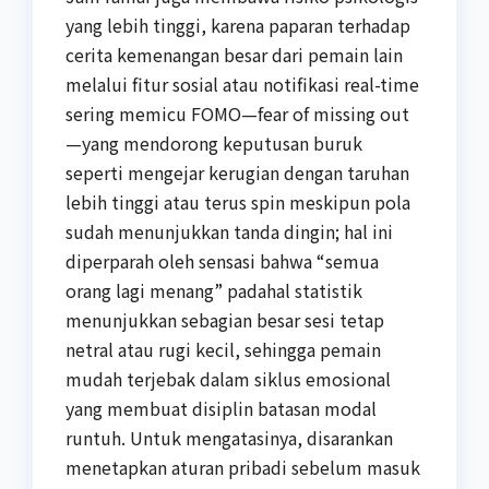
yang lebih tinggi, karena paparan terhadap
cerita kemenangan besar dari pemain lain
melalui fitur sosial atau notifikasi real-time
sering memicu FOMO—fear of missing out
—yang mendorong keputusan buruk
seperti mengejar kerugian dengan taruhan
lebih tinggi atau terus spin meskipun pola
sudah menunjukkan tanda dingin; hal ini
diperparah oleh sensasi bahwa “semua
orang lagi menang” padahal statistik
menunjukkan sebagian besar sesi tetap
netral atau rugi kecil, sehingga pemain
mudah terjebak dalam siklus emosional
yang membuat disiplin batasan modal
runtuh. Untuk mengatasinya, disarankan
menetapkan aturan pribadi sebelum masuk