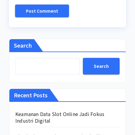
Search
Search
Recent Posts
Keamanan Data Slot Online Jadi Fokus
Industri Digital