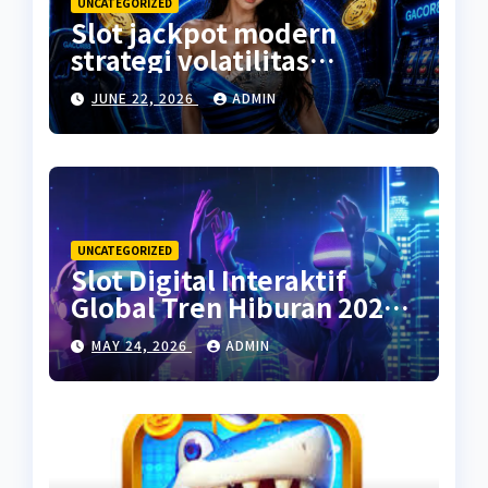
UNCATEGORIZED
Slot jackpot modern
strategi volatilitas
menang 2026
JUNE 22, 2026
ADMIN
UNCATEGORIZED
Slot Digital Interaktif
Global Tren Hiburan 2026
Online
MAY 24, 2026
ADMIN