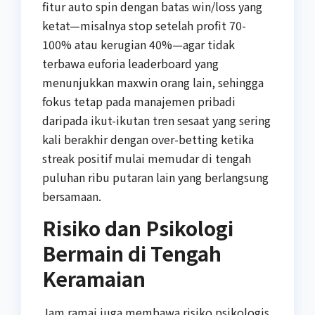
fitur auto spin dengan batas win/loss yang
ketat—misalnya stop setelah profit 70-
100% atau kerugian 40%—agar tidak
terbawa euforia leaderboard yang
menunjukkan maxwin orang lain, sehingga
fokus tetap pada manajemen pribadi
daripada ikut-ikutan tren sesaat yang sering
kali berakhir dengan over-betting ketika
streak positif mulai memudar di tengah
puluhan ribu putaran lain yang berlangsung
bersamaan.
Risiko dan Psikologi
Bermain di Tengah
Keramaian
Jam ramai juga membawa risiko psikologis