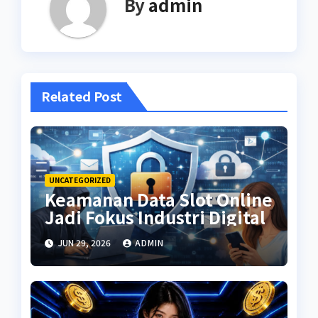
By
admin
Related Post
UNCATEGORIZED
Keamanan Data Slot Online
Jadi Fokus Industri Digital
JUN 29, 2026
ADMIN