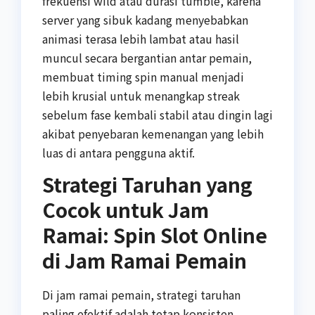
frekuensi wild atau durasi tumble, karena
server yang sibuk kadang menyebabkan
animasi terasa lebih lambat atau hasil
muncul secara bergantian antar pemain,
membuat timing spin manual menjadi
lebih krusial untuk menangkap streak
sebelum fase kembali stabil atau dingin lagi
akibat penyebaran kemenangan yang lebih
luas di antara pengguna aktif.
Strategi Taruhan yang
Cocok untuk Jam
Ramai: Spin Slot Online
di Jam Ramai Pemain
Di jam ramai pemain, strategi taruhan
paling efektif adalah tetap konsisten