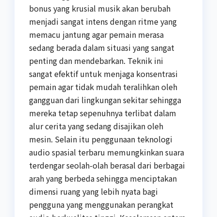
bonus yang krusial musik akan berubah
menjadi sangat intens dengan ritme yang
memacu jantung agar pemain merasa
sedang berada dalam situasi yang sangat
penting dan mendebarkan. Teknik ini
sangat efektif untuk menjaga konsentrasi
pemain agar tidak mudah teralihkan oleh
gangguan dari lingkungan sekitar sehingga
mereka tetap sepenuhnya terlibat dalam
alur cerita yang sedang disajikan oleh
mesin. Selain itu penggunaan teknologi
audio spasial terbaru memungkinkan suara
terdengar seolah-olah berasal dari berbagai
arah yang berbeda sehingga menciptakan
dimensi ruang yang lebih nyata bagi
pengguna yang menggunakan perangkat