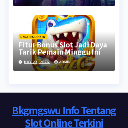
UNCATEGORIZED
Fitur Bonus Slot Jadi Daya
Tarik Pemain Minggu Ini
MAY 23, 2026
ADMIN
Bkgmgswu Info Tentang
Slot Online Terkini