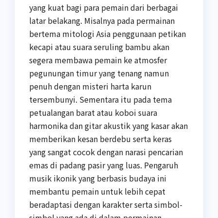
yang kuat bagi para pemain dari berbagai
latar belakang. Misalnya pada permainan
bertema mitologi Asia penggunaan petikan
kecapi atau suara seruling bambu akan
segera membawa pemain ke atmosfer
pegunungan timur yang tenang namun
penuh dengan misteri harta karun
tersembunyi. Sementara itu pada tema
petualangan barat atau koboi suara
harmonika dan gitar akustik yang kasar akan
memberikan kesan berdebu serta keras
yang sangat cocok dengan narasi pencarian
emas di padang pasir yang luas. Pengaruh
musik ikonik yang berbasis budaya ini
membantu pemain untuk lebih cepat
beradaptasi dengan karakter serta simbol-
simbol yang ada di dalam permainan