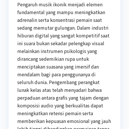
Pengaruh musik ikonik menjadi elemen
fundamental yang mampu meningkatkan
adrenalin serta konsentrasi pemain saat
sedang memutar gulungan. Dalam industri
hiburan digital yang sangat kompetitif saat
ini suara bukan sekadar pelengkap visual
melainkan instrumen psikologis yang
dirancang sedemikian rupa untuk
menciptakan suasana yang imersif dan
mendalam bagi para penggunanya di
seluruh dunia. Pengembang perangkat
lunak kelas atas telah menyadari bahwa
perpaduan antara grafis yang tajam dengan
komposisi audio yang berkualitas dapat
meningkatkan retensi pemain serta
memberikan kepuasan emosional yang jauh
lebih tinggi dibandingkan permainan tanpa