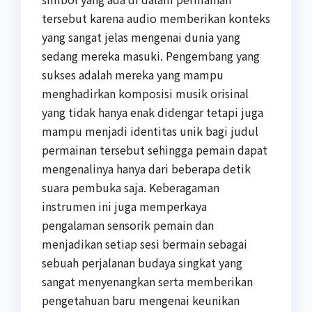
tersebut karena audio memberikan konteks
yang sangat jelas mengenai dunia yang
sedang mereka masuki. Pengembang yang
sukses adalah mereka yang mampu
menghadirkan komposisi musik orisinal
yang tidak hanya enak didengar tetapi juga
mampu menjadi identitas unik bagi judul
permainan tersebut sehingga pemain dapat
mengenalinya hanya dari beberapa detik
suara pembuka saja. Keberagaman
instrumen ini juga memperkaya
pengalaman sensorik pemain dan
menjadikan setiap sesi bermain sebagai
sebuah perjalanan budaya singkat yang
sangat menyenangkan serta memberikan
pengetahuan baru mengenai keunikan