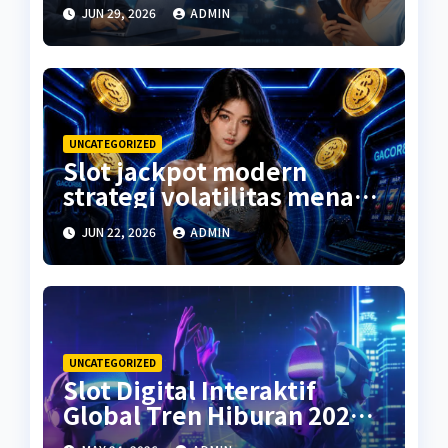
JUN 29, 2026
ADMIN
UNCATEGORIZED
Slot jackpot modern
strategi volatilitas menang
2026
JUN 22, 2026
ADMIN
UNCATEGORIZED
Slot Digital Interaktif
Global Tren Hiburan 2026
Online