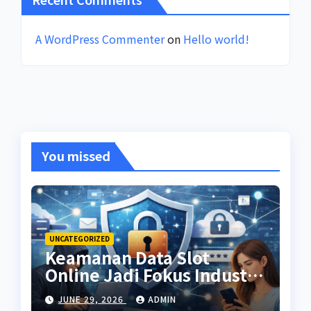
A WordPress Commenter
on
Hello world!
You missed
UNCATEGORIZED
Keamanan Data Slot
Online Jadi Fokus Industri
Digital
JUNE 29, 2026
ADMIN