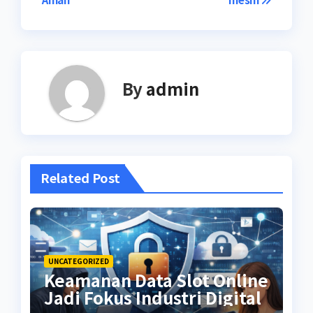
By
admin
Related Post
UNCATEGORIZED
Keamanan Data Slot Online
Jadi Fokus Industri Digital