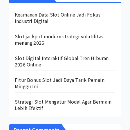
Keamanan Data Slot Online Jadi Fokus
Industri Digital
Slot jackpot modern strategi volatilitas
menang 2026
Slot Digital Interaktif Global Tren Hiburan
2026 Online
Fitur Bonus Slot Jadi Daya Tarik Pemain
Minggu Ini
Strategi Slot Mengatur Modal Agar Bermain
Lebih Efektif
Recent Comments